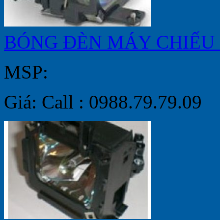
BÓNG ĐÈN MÁY CHIẾU 
MSP:
Giá: Call : 0988.79.79.09