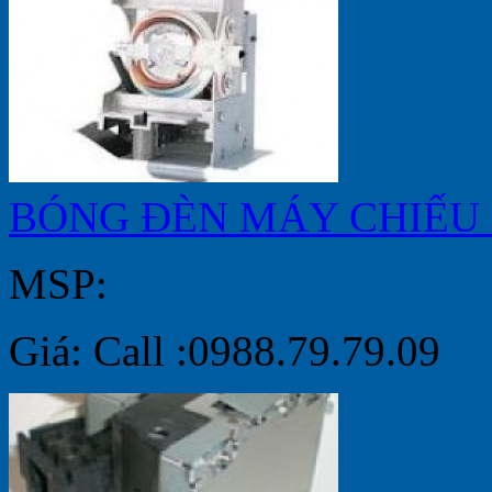
BÓNG ĐÈN MÁY CHIẾU 
MSP:
Giá: Call :0988.79.79.09