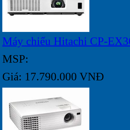
Máy chiếu Hitachi CP-EX3
MSP:
Giá: 17.790.000 VNĐ