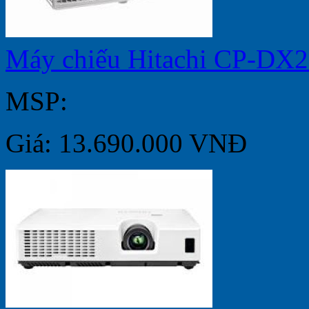
Máy chiếu Hitachi CP-DX
MSP:
Giá: 13.690.000 VNĐ