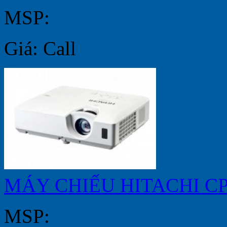
MSP:
Giá: Call
MÁY CHIẾU HITACHI C
MSP: