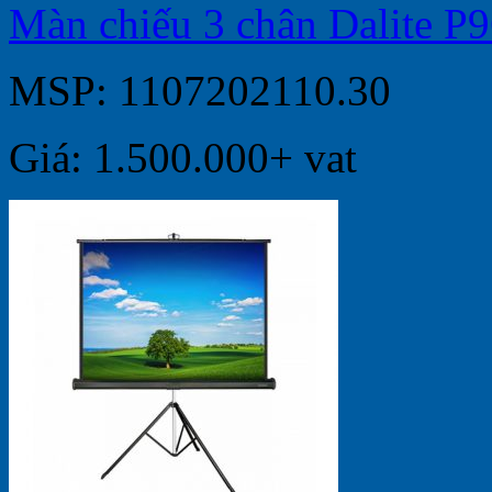
Màn chiếu 3 chân Dalite P
MSP: 1107202110.30
Giá: 1.500.000+ vat