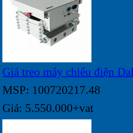
Giá treo máy chiếu điện D
MSP: 100720217.48
Giá: 5.550.000+vat