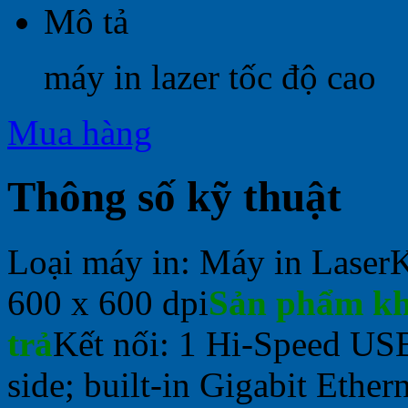
Mô tả
máy in lazer tốc độ cao
Mua hàng
Thông số kỹ thuật
Loại máy in: Máy in Laser
K
600 x 600 dpi
Sản phẩm kh
trả
Kết nối: 1 Hi-Speed USB
side; built-in Gigabit Eth