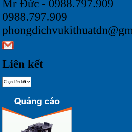
Mr Đức - 0988.797.909
0988.797.909
phongdichvukithuatdn@gm
Liên kết