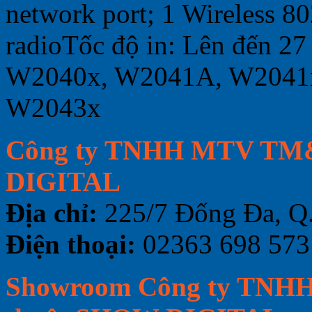
network port; 1 Wireless 8
radio
Tốc độ in: Lên đến 27
W2040x, W2041A, W2041
W2043x
Công ty TNHH MTV TM&
DIGITAL
Địa chỉ:
225/7 Đống Đa, Q.
Điện thoại:
02363 698 573
Showroom Công ty TNH