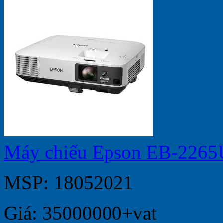
Máy chiếu Epson EB-2265
MSP: 18052021
Giá: 35000000+vat