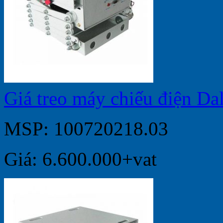
Giá treo máy chiếu điện D
MSP: 100720218.03
Giá: 6.600.000+vat