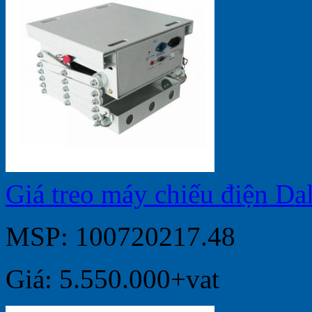
Giá treo máy chiếu điện D
MSP: 100720217.48
Giá: 5.550.000+vat