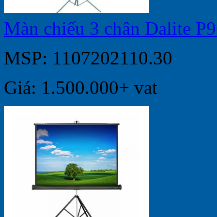
Màn chiếu 3 chân Dalite P
MSP: 1107202110.30
Giá: 1.500.000+ vat