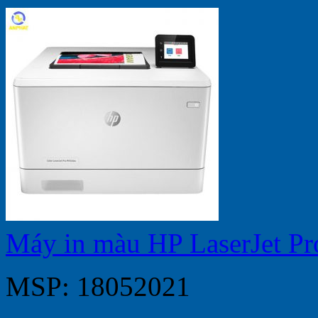
Máy in màu HP LaserJet
MSP: 18052021