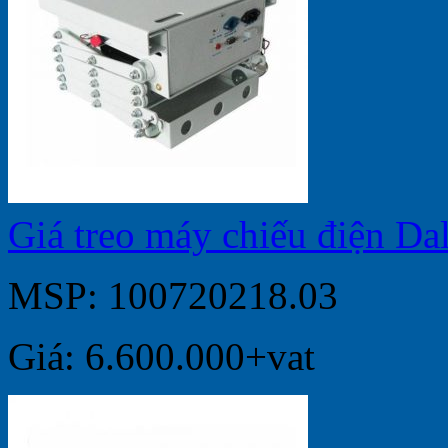
Giá treo máy chiếu điện D
MSP: 100720218.03
Giá: 6.600.000+vat